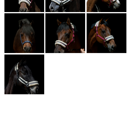
ŠERBÍK
MORESKA
BLACK
ROBIN