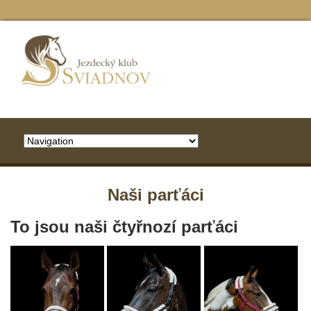
Naši parťáci
To jsou naši čtyřnozí parťáci
EIBI
SEDUCTOR
EBONY