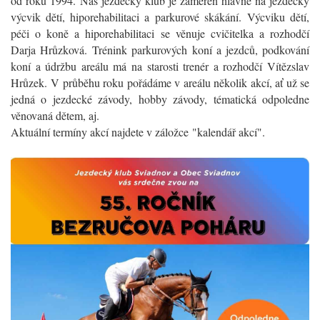
od roku 1994. Náš jezdecký klub je zaměřen hlavně na jezdecký
výcvik dětí, hiporehabilitaci a parkurové skákání. Výcviku dětí,
péči o koně a hiporehabilitaci se věnuje cvičitelka a rozhodčí
Darja Hrůzková. Trénink parkurových koní a jezdců, podkování
koní a údržbu areálu má na starosti trenér a rozhodčí Vítězslav
Hrůzek. V průběhu roku pořádáme v areálu několik akcí, ať už se
jedná o jezdecké závody, hobby závody, tématická odpoledne
věnovaná dětem, aj.
Aktuální termíny akcí najdete v záložce "kalendář akcí".