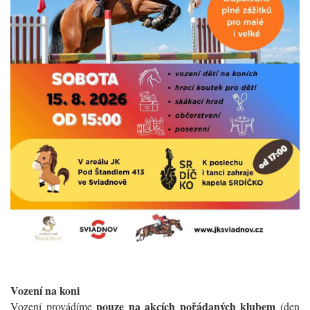
Vození na koni
pouze na akcích pořádaných klubem
Vození provádíme
(den